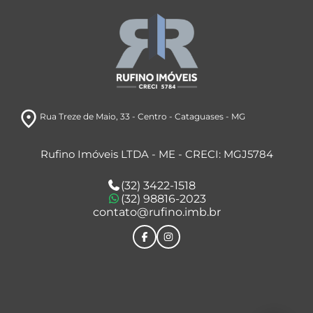
room
Rua Treze de Maio
, 33
- Centro
- Cataguases
- MG
Rufino Imóveis LTDA - ME - CRECI: MGJ5784
(32) 3422-1518
(32) 98816-2023
contato@rufino.imb.br